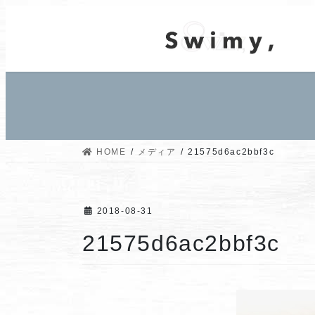
コ
ナ
ン
ビ
テ
ゲ
ン
ー
ツ
シ
へ
ョ
ス
ン
キ
に
ッ
移
HOME
メディア
21575d6ac2bbf3c
プ
動
2018-08-31
21575d6ac2bbf3c