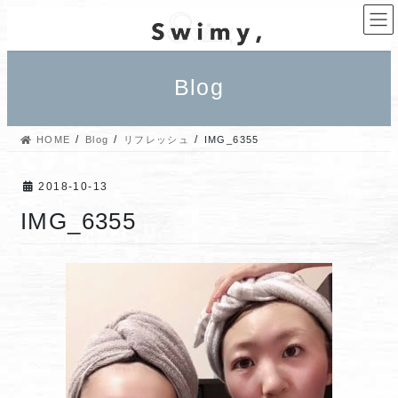
コ
ナ
ン
ビ
テ
ゲ
ン
ー
Blog
ツ
シ
へ
ョ
ス
ン
HOME
Blog
リフレッシュ
IMG_6355
キ
に
ッ
移
プ
動
2018-10-13
IMG_6355