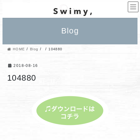
コ
ナ
ン
ビ
テ
ゲ
ン
ー
Blog
ツ
シ
へ
ョ
ス
ン
HOME
Blog
104880
キ
に
ッ
移
プ
動
2018-08-16
104880