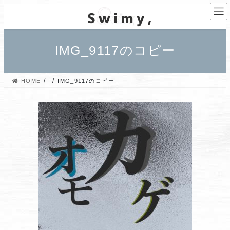
コ
ナ
ン
ビ
テ
ゲ
ン
ー
IMG_9117のコピー
ツ
シ
へ
ョ
ス
ン
HOME
IMG_9117のコピー
キ
に
ッ
移
プ
動