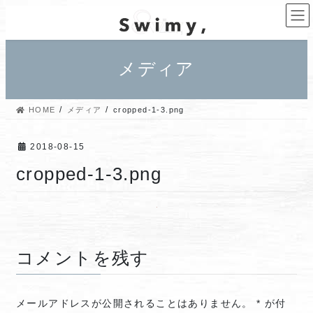
コ
ナ
ン
ビ
テ
ゲ
ン
ー
メディア
ツ
シ
へ
ョ
ス
ン
HOME
メディア
cropped-1-3.png
キ
に
ッ
移
プ
動
2018-08-15
cropped-1-3.png
コメントを残す
メールアドレスが公開されることはありません。
*
が付