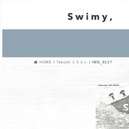
コ
ナ
ン
ビ
テ
ゲ
ン
ー
ツ
シ
へ
ョ
ス
ン
キ
に
ッ
移
HOME
Takumi イラスト
IMG_9127
プ
動