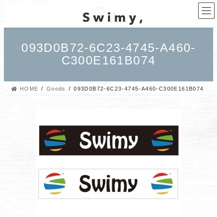
コ
ナ
ン
ビ
テ
ゲ
ン
ー
093D0B72-6C23-4745-A460-
ツ
シ
C300E161B074
へ
ョ
ス
ン
キ
に
HOME
Goods
093D0B72-6C23-4745-A460-C300E161B074
ッ
移
プ
動