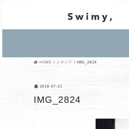
コ
ナ
ン
ビ
テ
ゲ
ン
ー
ツ
シ
へ
ョ
ス
ン
キ
に
ッ
移
HOME
メディア
IMG_2824
プ
動
2018-07-31
IMG_2824