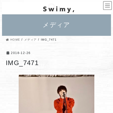
コ
ナ
ン
ビ
テ
ゲ
ン
ー
メディア
ツ
シ
へ
ョ
ス
ン
HOME
メディア
IMG_7471
キ
に
ッ
移
プ
動
2018-12-26
IMG_7471