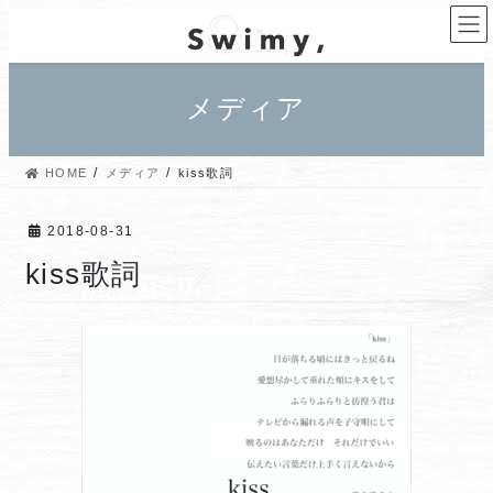
コ
ナ
ン
ビ
テ
ゲ
ン
ー
メディア
ツ
シ
へ
ョ
ス
ン
HOME
メディア
kiss歌詞
キ
に
ッ
移
プ
動
2018-08-31
kiss歌詞